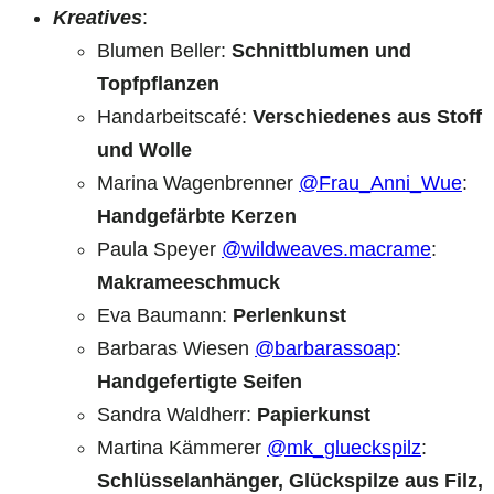
Kreatives
:
Blumen Beller:
Schnittblumen und
Topfpflanzen
Handarbeitscafé:
Verschiedenes aus Stoff
und Wolle
Marina Wagenbrenner
@Frau_Anni_Wue
:
Handgefärbte Kerzen
Paula Speyer
@wildweaves.macrame
:
Makrameeschmuck
Eva Baumann:
Perlenkunst
Barbaras Wiesen
@barbarassoap
:
Handgefertigte Seifen
Sandra Waldherr:
Papierkunst
Martina Kämmerer
@mk_glueckspilz
:
Schlüsselanhänger, Glückspilze aus Filz,