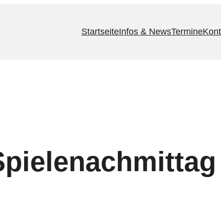
Startseite
Infos & News
Termine
Kont
pielenachmittag