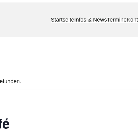
Startseite
Infos & News
Termine
Kont
gefunden.
fé