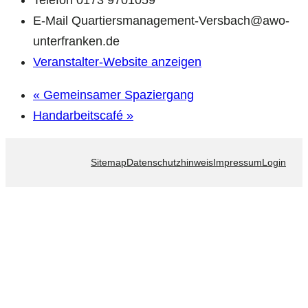
Telefon
0173 9701059
E-Mail
Quartiersmanagement-Versbach@awo-
unterfranken.de
Veranstalter-Website anzeigen
«
Gemeinsamer Spaziergang
Handarbeitscafé
»
Sitemap
Datenschutzhinweis
Impressum
Login