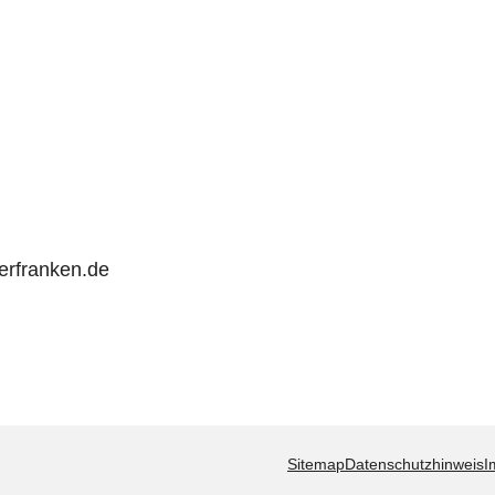
rfranken.de
Sitemap
Datenschutzhinweis
I