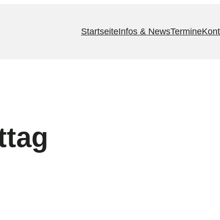
Startseite
Infos & News
Termine
Kont
ttag