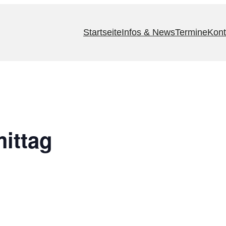
Startseite
Infos & News
Termine
Kont
ittag