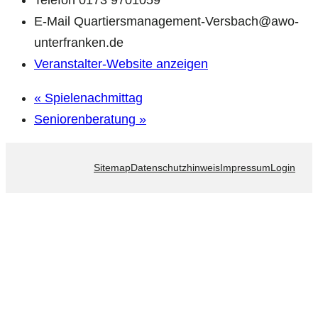
Telefon
0173 9701059
E-Mail
Quartiersmanagement-Versbach@awo-
unterfranken.de
Veranstalter-Website anzeigen
«
Spielenachmittag
Seniorenberatung
»
Sitemap
Datenschutzhinweis
Impressum
Login