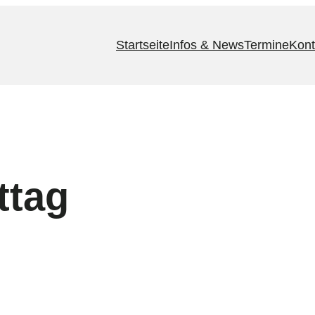
Startseite
Infos & News
Termine
Kont
ttag