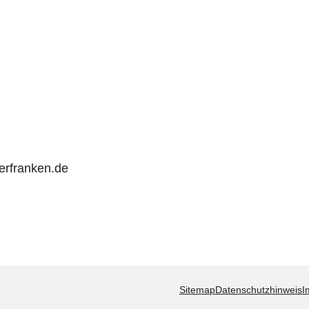
rfranken.de
Sitemap
Datenschutzhinweis
I