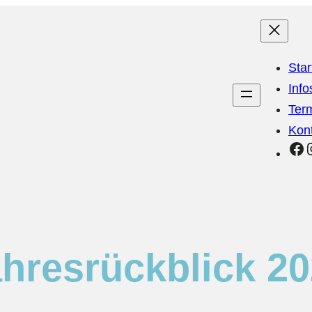
Star
Inf
Ter
Kon
Fa
hresrückblick 2