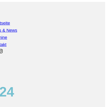
tseite
os & News
mine
takt
cebook
Instagram
024